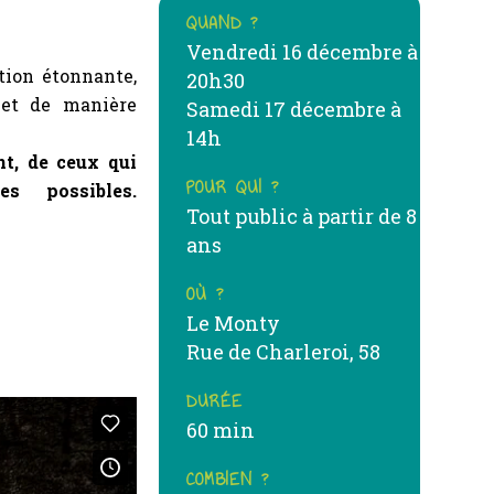
QUAND ?
Vendredi 16 décembre à
tion étonnante,
20h30
 et de manière
Samedi 17 décembre à
14h
nt, de ceux qui
POUR QUI ?
s possibles.
Tout public à partir de 8
ans
OÙ ?
Le Monty
Rue de Charleroi, 58
DURÉE
60 min
COMBIEN ?