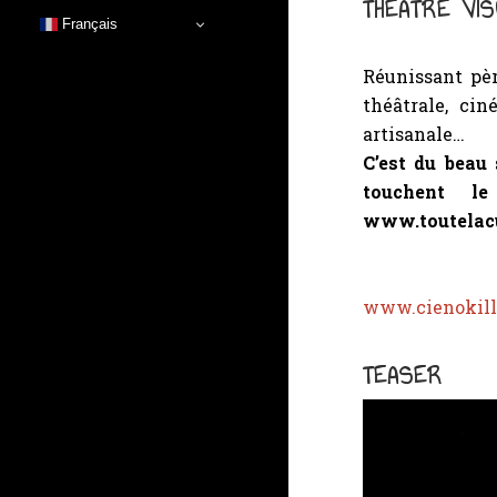
THÉÂTRE VI
Français
Réunissant pèr
théâtrale, ci
artisanale…
C’est du beau 
touchent le
www.toutelac
www.cienokill
TEASER