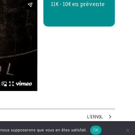
11€ - 10€ en prévente
L'ENVOL
e, nous supposerons que vous en êtes satisfait.
OK