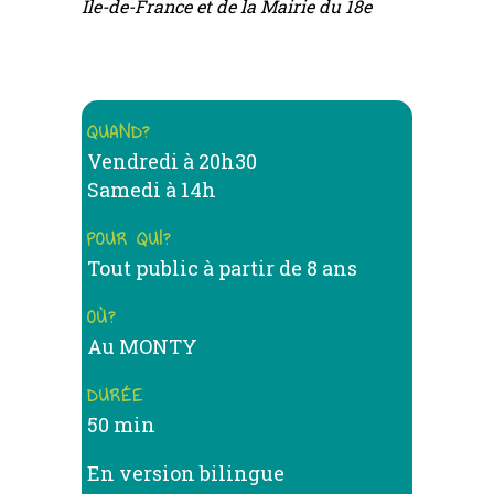
Ile-de-France et de la Mairie du 18e
QUAND?
Vendredi à 20h30
Samedi à 14h
POUR QUI?
Tout public à partir de 8 ans
OÙ?
Au MONTY
DURÉE
50 min
En version bilingue